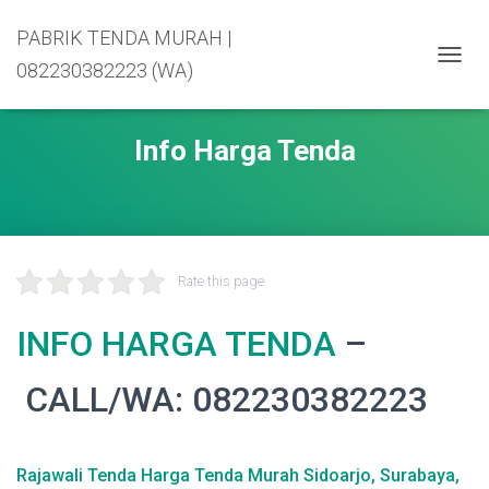
PABRIK TENDA MURAH |
082230382223 (WA)
T
O
G
G
Info Harga Tenda
L
E
N
A
V
I
G
Rate this page
A
T
INFO HARGA TENDA
–
I
O
N
CALL/WA: 082230382223
Rajawali Tenda Harga Tenda Murah Sidoarjo, Surabaya,