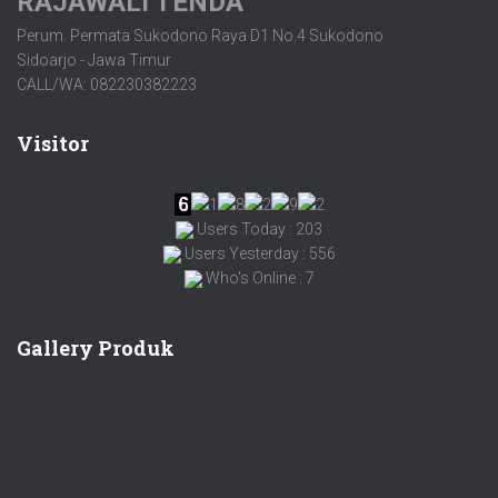
RAJAWALI TENDA
Perum. Permata Sukodono Raya D1 No.4 Sukodono
Sidoarjo - Jawa Timur
CALL/WA: 082230382223
Visitor
Users Today : 203
Users Yesterday : 556
Who's Online : 7
Gallery Produk